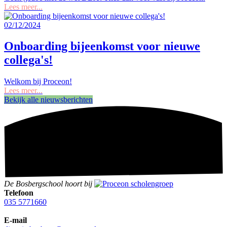
Lees meer...
02/12/2024
Onboarding bijeenkomst voor nieuwe
collega's!
Welkom bij Proceon!
Lees meer...
Bekijk alle nieuwsberichten
De Bosbergschool hoort bij
Telefoon
035 5771660
E-mail