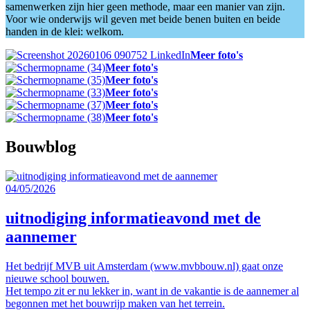
samenwerken zijn hier geen methode, maar een manier van zijn.
Voor wie onderwijs wil geven met beide benen buiten en beide
handen in de klei: welkom.
Meer foto's
Meer foto's
Meer foto's
Meer foto's
Meer foto's
Meer foto's
Bouwblog
04/05/2026
uitnodiging informatieavond met de
aannemer
Het bedrijf MVB uit Amsterdam (www.mvbbouw.nl) gaat onze
nieuwe school bouwen.
Het tempo zit er nu lekker in, want in de vakantie is de aannemer al
begonnen met het bouwrijp maken van het terrein.